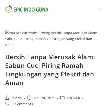
Skip
to
content
Bersih Tanpa Merusak Alam:
Sabun Cuci Piring Ramah
Lingkungan yang Efektif dan
Aman
Post
Post
Post
Dinda
Mei 28, 2025
Edukasi
author:
published:
category:
Post
0 Comments