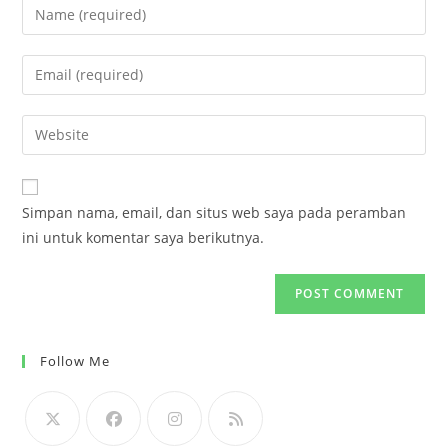
Enter
your
name
Enter
or
your
username
email
Enter
to
address
your
comment
to
website
comment
URL
Simpan nama, email, dan situs web saya pada peramban
(optional)
ini untuk komentar saya berikutnya.
Follow Me