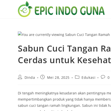
Skip
to
content
Sabun Cuci Tangan Ra
Cerdas untuk Keseha
Post
Post
Post
Post
Dinda
Mei 28, 2025
Edukasi
0
author:
published:
category:
comm
Di tengah meningkatnya kesadaran akan pentingnya men
mempertimbangkan produk yang tidak hanya membersihk
sabun cuci tangan ramah lingkungan. Sabun ini tidak 