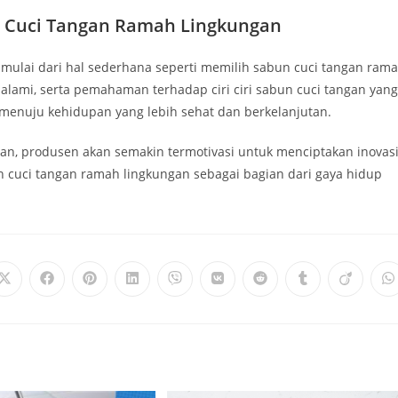
n Cuci Tangan Ramah Lingkungan
mulai dari hal sederhana seperti memilih sabun cuci tangan ram
alami, serta pemahaman terhadap ciri ciri sabun cuci tangan yang
menuju kehidupan yang lebih sehat dan berkelanjutan.
an, produsen akan semakin termotivasi untuk menciptakan inovas
bun cuci tangan ramah lingkungan sebagai bagian dari gaya hidup
Opens
Opens
Opens
Opens
Opens
Opens
Opens
Opens
Opens
O
in
in
in
in
in
in
in
in
in
i
a
a
a
a
a
a
a
a
a
a
new
new
new
new
new
new
new
new
new
n
window
window
window
window
window
window
window
window
window
w