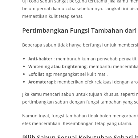
Uji coba sabun sangat berguna terutama jika kamu me
belum pernah kamu coba sebelumnya. Langkah ini bisa
memastikan kulit tetap sehat.
Pertimbangkan Fungsi Tambahan dari
Beberapa sabun tidak hanya berfungsi untuk membersih
Anti-bakteri
: membunuh kuman penyebab penyakit.
Whitening atau brightening
: membantu mencerahkan
Exfoliating
: mengangkat sel kulit mati.
Aromaterapi
: memberikan efek relaksasi dengan aro
Jika kamu mencari sabun untuk tujuan khusus, seperti m
pertimbangkan sabun dengan fungsi tambahan yang se
Namun ingat, fungsi tambahan tidak boleh mengorbanka
efek mencerahkan. Keseimbangan tetap yang utama.
Pilih Sabun Sesuai Kebutuhan Sehari-h