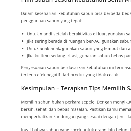
Dalam keseharian, kebutuhan sabun bisa berbeda-beda t
penggunaan sabun yang tepat:
Untuk mandi setelah beraktivitas di luar, gunakan sa
Jika sering berada di ruangan ber-AC, gunakan sabu
Untuk anak-anak, gunakan sabun yang lembut dan ama
Jika kulitmu sedang iritasi, gunakan sabun bebas pa
Penyesuaian sabun berdasarkan kebutuhan ini termasuk 
terkena efek negatif dari produk yang tidak cocok.
Kesimpulan – Terapkan Tips Memilih S
Memilih sabun bukan perkara sepele. Dengan mengikuti 
bersih, sehat, dan bebas masalah. Pastikan kamu mema
memperhatikan kandungan yang sesuai dengan jenis ku
Ingat bahwa sabun yang cocok untuk orang lain belum 