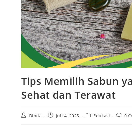
Tips Memilih Sabun ya
Sehat dan Terawat
Post
Post
Post
Post
Dinda
Juli 4, 2025
Edukasi
0 
author:
published:
category:
commen