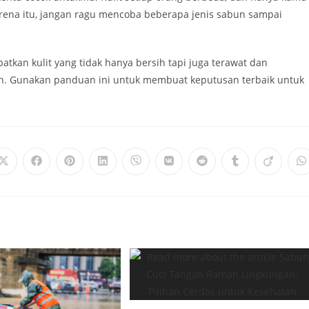
arena itu, jangan ragu mencoba beberapa jenis sabun sampai
kan kulit yang tidak hanya bersih tapi juga terawat dan
sabun. Gunakan panduan ini untuk membuat keputusan terbaik untuk
Opens
Opens
Opens
Opens
Opens
Opens
Opens
Opens
Opens
O
in
in
in
in
in
in
in
in
in
i
a
a
a
a
a
a
a
a
a
a
new
new
new
new
new
new
new
new
new
n
window
window
window
window
window
window
window
window
window
w