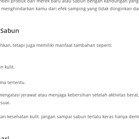
mbeli produk dari merek baru atau sabun dengan kandungan yang
 menghindarkan kamu dari efek samping yang tidak diinginkan da
 Sabun
kan, tetapi juga memiliki manfaat tambahan seperti:
 kulit.
ma tertentu.
engatasi jerawat atau menjaga kebersihan setelah aktivitas berat,
suai.
n kesehatan kulit. Jangan sampai sabun terlalu keras hanya dem
ari